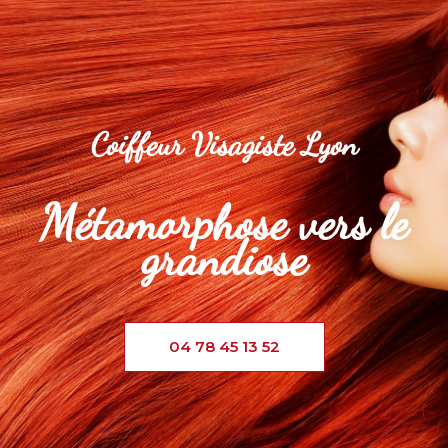
Coiffeur Visagiste
Lyon
Métamorphose vers le
grandiose
04 78 45 13 52